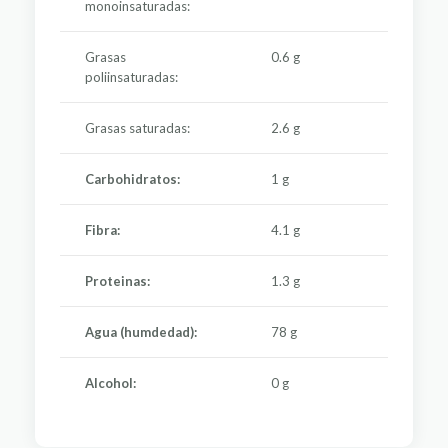
monoinsaturadas:
Grasas
0.6 g
poliinsaturadas:
Grasas saturadas:
2.6 g
Carbohidratos:
1 g
Fibra:
4.1 g
Proteinas:
1.3 g
Agua (humdedad):
78 g
Alcohol:
0 g