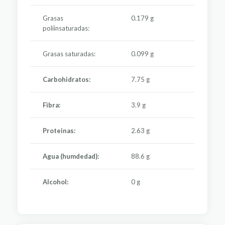
Grasas
0.179 g
poliinsaturadas:
Grasas saturadas:
0.099 g
Carbohidratos:
7.75 g
Fibra:
3.9 g
Proteinas:
2.63 g
Agua (humdedad):
88.6 g
Alcohol:
0 g