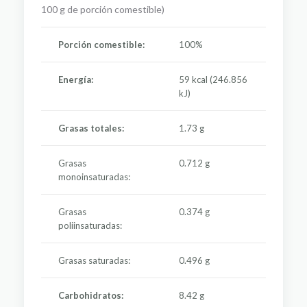
100 g de porción comestible)
Porción comestible:
100%
Energía:
59 kcal (246.856
kJ)
Grasas totales:
1.73 g
Grasas
0.712 g
monoinsaturadas:
Grasas
0.374 g
poliinsaturadas:
Grasas saturadas:
0.496 g
Carbohidratos:
8.42 g