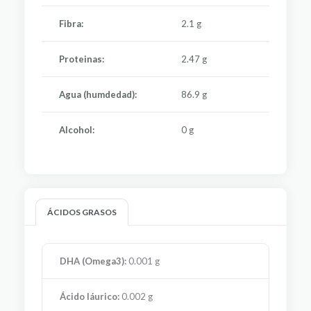
Fibra:
2.1 g
Proteinas:
2.47 g
Agua (humdedad):
86.9 g
Alcohol:
0 g
ÁCIDOS GRASOS
DHA (Omega3):
0.001 g
Ácido láurico:
0.002 g