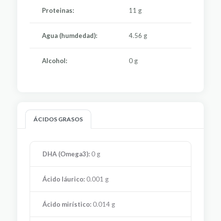
Proteinas:
11 g
Agua (humdedad):
4.56 g
Alcohol:
0 g
ÁCIDOS GRASOS
DHA (Omega3):
0 g
Ácido láurico:
0.001 g
Ácido mirístico:
0.014 g