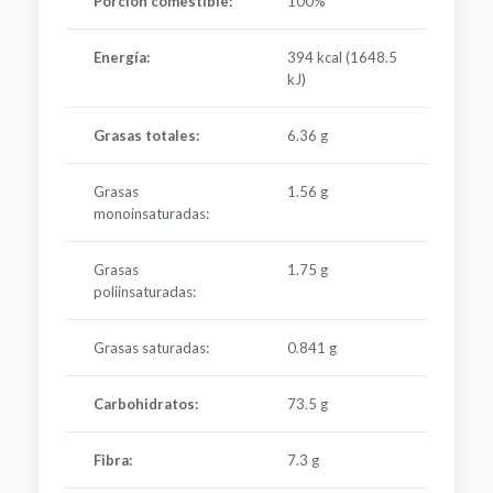
Porción comestible:
100%
Energía:
394 kcal (1648.5
kJ)
Grasas totales:
6.36 g
Grasas
1.56 g
monoinsaturadas:
Grasas
1.75 g
poliinsaturadas:
Grasas saturadas:
0.841 g
Carbohidratos:
73.5 g
Fibra:
7.3 g