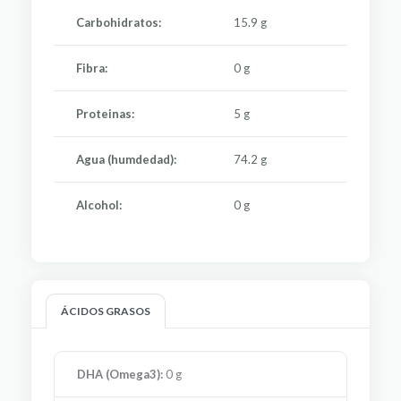
Carbohidratos:
15.9 g
Fibra:
0 g
Proteinas:
5 g
Agua (humdedad):
74.2 g
Alcohol:
0 g
ÁCIDOS GRASOS
DHA (Omega3):
0 g