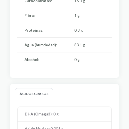
Carbohidratos:
16.3 g
Fibra:
1 g
Proteinas:
0.3 g
Agua (humdedad):
83.1 g
Alcohol:
0 g
ÁCIDOS GRASOS
DHA (Omega3):
0 g
Ácido láurico:
0.001 g