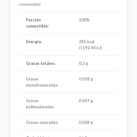
comestible)
Porción
100%
comestible:
Energía:
285 kcal
(1192.44 kJ)
Grasas totales:
0.2 g
Grasas
0.018 g
monoinsaturadas:
Grasas
0.047 g
poliinsaturadas:
Grasas saturadas:
0.058 g