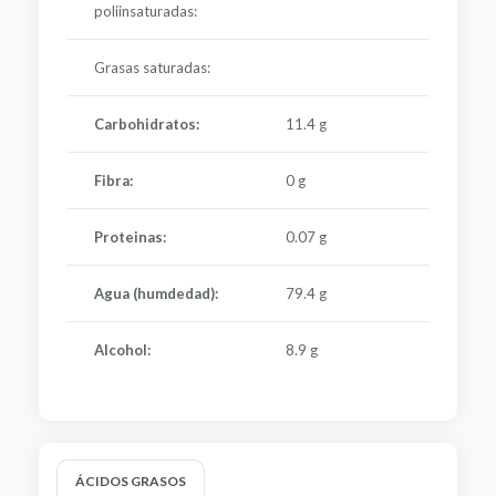
poliinsaturadas:
Grasas saturadas:
Carbohidratos:
11.4 g
Fibra:
0 g
Proteinas:
0.07 g
Agua (humdedad):
79.4 g
Alcohol:
8.9 g
ÁCIDOS GRASOS