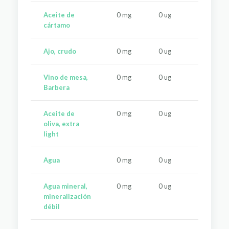
Aceite de
0 mg
0 ug
0 u
cártamo
Ajo, crudo
0 mg
0 ug
0 u
Vino de mesa,
0 mg
0 ug
0 u
Barbera
Aceite de
0 mg
0 ug
0 u
oliva, extra
light
Agua
0 mg
0 ug
0 u
Agua mineral,
0 mg
0 ug
0 u
mineralización
débil