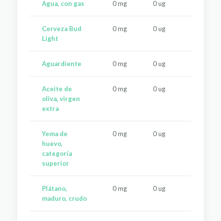
Agua, con gas
0 mg
0 ug
0 u
Cerveza Bud
0 mg
0 ug
0 u
Light
Aguardiente
0 mg
0 ug
0 u
Aceite de
0 mg
0 ug
0 u
oliva, virgen
extra
Yema de
0 mg
0 ug
0 u
huevo,
categoría
superior
Plátano,
0 mg
0 ug
25 
maduro, crudo