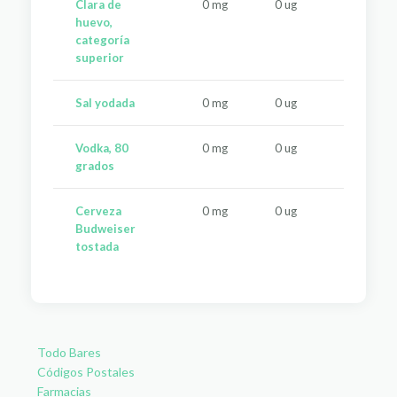
Clara de
0 mg
0 ug
0 u
huevo,
categoría
superior
Sal yodada
0 mg
0 ug
0 u
Vodka, 80
0 mg
0 ug
0 u
grados
Cerveza
0 mg
0 ug
0 u
Budweiser
tostada
Todo Bares
Códigos Postales
Farmacias