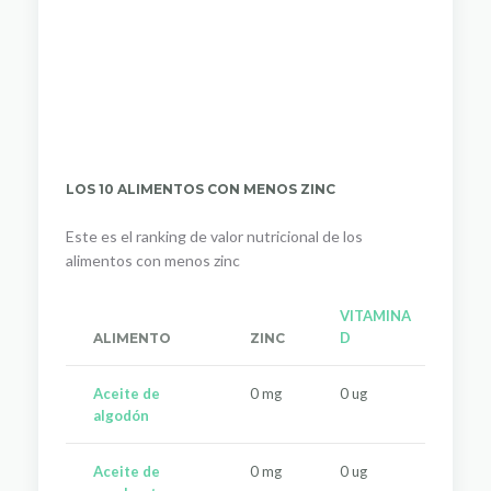
LOS 10 ALIMENTOS CON MENOS ZINC
Este es el ranking de valor nutricional de los
alimentos con menos zinc
VITAMINA
VI
D
B9
ALIMENTO
ZINC
Aceite de
0 mg
0 ug
0 u
algodón
Aceite de
0 mg
0 ug
0 u