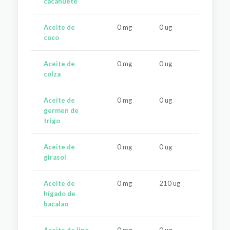
cacahuete
Aceite de
0 mg
0 ug
0 u
coco
Aceite de
0 mg
0 ug
0 u
colza
Aceite de
0 mg
0 ug
0 u
germen de
trigo
Aceite de
0 mg
0 ug
0 u
girasol
Aceite de
0 mg
210 ug
0 u
hígado de
bacalao